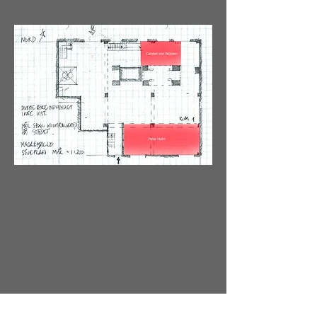
Agnete
Melou
Aske
Melou
Aske
mås
ke?